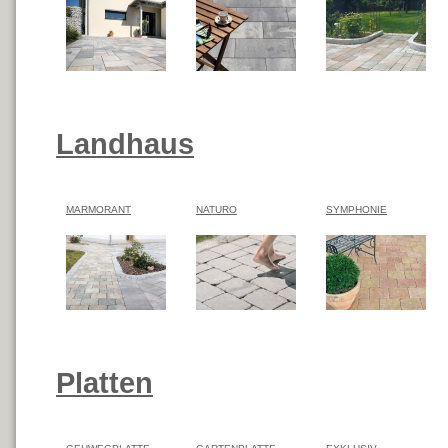
Landhaus
MARMORANT
NATURO
SYMPHONIE
Platten