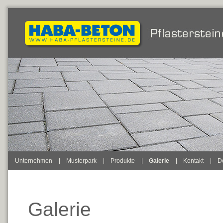
Unternehmen
|
Musterpark
|
Produkte
|
Galerie
|
Kontakt
|
D
Galerie